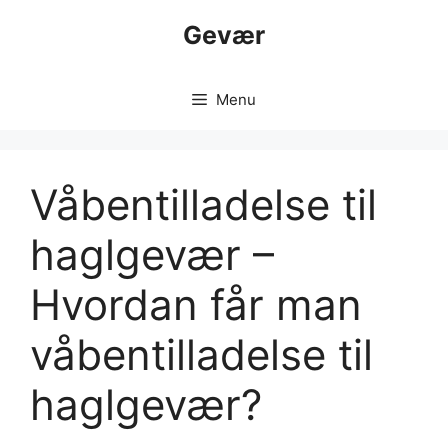
Hop
Gevær
til
indhold
Menu
Våbentilladelse til
haglgevær –
Hvordan får man
våbentilladelse til
haglgevær?