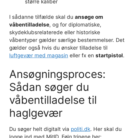
større kaliber
I sådanne tilfælde skal du
ansøge om
våbentilladelse
, og for diplomatiske,
skydeklubsrelaterede eller historiske
våbentyper gælder særlige bestemmelser. Det
gælder også hvis du ønsker tilladelse til
luftgevær med magasin
eller fx en
startpistol
.
Ansøgningsproces:
Sådan søger du
våbentilladelse til
haglgevær
Du søger helt digitalt via
politi.dk
. Her skal du
logge ind med MitID. Følg trinene her: