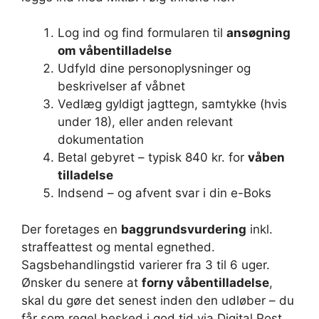
Log ind og find formularen til
ansøgning
om våbentilladelse
Udfyld dine personoplysninger og
beskrivelser af våbnet
Vedlæg gyldigt jagttegn, samtykke (hvis
under 18), eller anden relevant
dokumentation
Betal gebyret – typisk 840 kr. for
våben
tilladelse
Indsend – og afvent svar i din e-Boks
Der foretages en
baggrundsvurdering
inkl.
straffeattest og mental egnethed.
Sagsbehandlingstid varierer fra 3 til 6 uger.
Ønsker du senere at
forny våbentilladelse
,
skal du gøre det senest inden den udløber – du
får som regel besked i god tid via Digital Post.