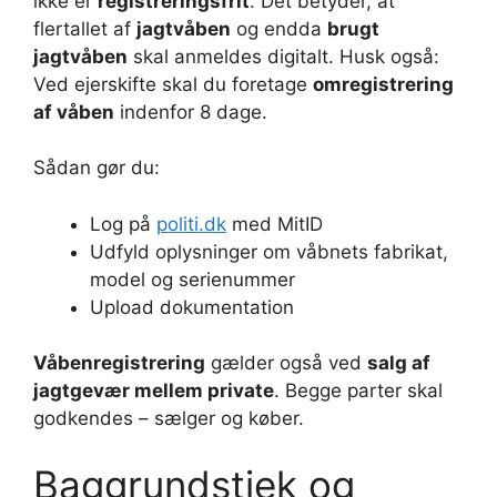
ikke er
registreringsfrit
. Det betyder, at
flertallet af
jagtvåben
og endda
brugt
jagtvåben
skal anmeldes digitalt. Husk også:
Ved ejerskifte skal du foretage
omregistrering
af våben
indenfor 8 dage.
Sådan gør du:
Log på
politi.dk
med MitID
Udfyld oplysninger om våbnets fabrikat,
model og serienummer
Upload dokumentation
Våbenregistrering
gælder også ved
salg af
jagtgevær mellem private
. Begge parter skal
godkendes – sælger og køber.
Baggrundstjek og