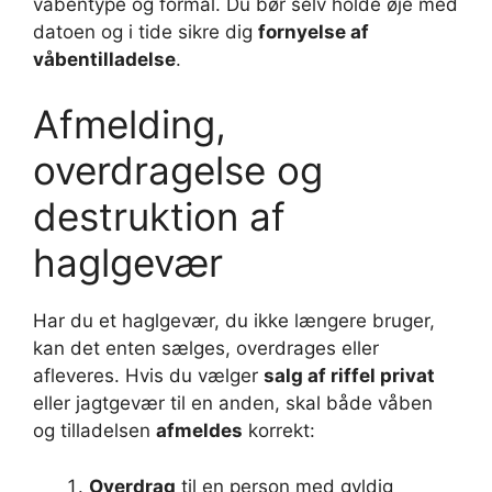
våbentype og formål. Du bør selv holde øje med
datoen og i tide sikre dig
fornyelse af
våbentilladelse
.
Afmelding,
overdragelse og
destruktion af
haglgevær
Har du et haglgevær, du ikke længere bruger,
kan det enten sælges, overdrages eller
afleveres. Hvis du vælger
salg af riffel privat
eller jagtgevær til en anden, skal både våben
og tilladelsen
afmeldes
korrekt:
Overdrag
til en person med gyldig