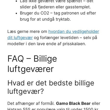
Lad ikke geværet være spændt – det
slider på fjederen eller gasstemplet.
Bruger du CO2 – tag patronen ud efter
brug for at undgå tryktab.
Læs gerne mere om
hvordan du vedligeholder
dit luftgevær
og forlænger levetiden – selv på
modeller i den lave ende af prisskalaen.
FAQ – Billige
luftgeværer
Hvad er det bedste billige
luftgevær?
Det afhænger af formål.
Gamo Black Bear
eller
Hatsan 55S er populære valg til under 1500 kr.